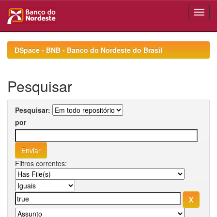
Skip
navigation
DSpace - BNB - Banco do Nordeste do Brasil
Pesquisar
Pesquisar:
por
Filtros correntes: