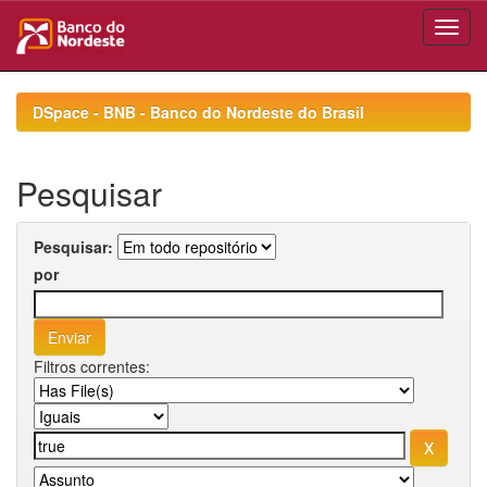
Skip
navigation
DSpace - BNB - Banco do Nordeste do Brasil
Pesquisar
Pesquisar:
por
Filtros correntes: