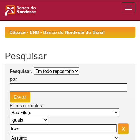
Skip
navigation
DSpace - BNB - Banco do Nordeste do Brasil
Pesquisar
Pesquisar:
por
Filtros correntes: