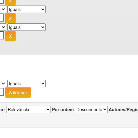
or:
Por ordem
Autores/Regi