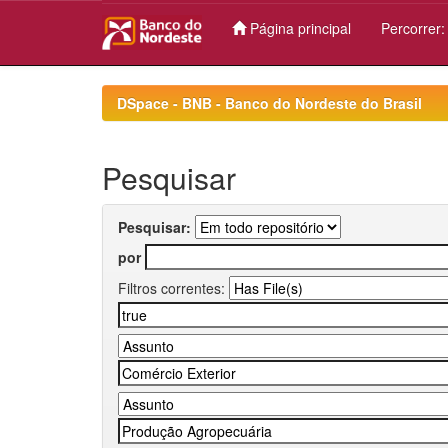
Página principal
Percorrer
Skip
navigation
DSpace - BNB - Banco do Nordeste do Brasil
Pesquisar
Pesquisar:
por
Filtros correntes: