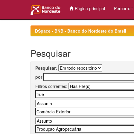
Página principal
Percorrer
Skip
navigation
DSpace - BNB - Banco do Nordeste do Brasil
Pesquisar
Pesquisar:
por
Filtros correntes: