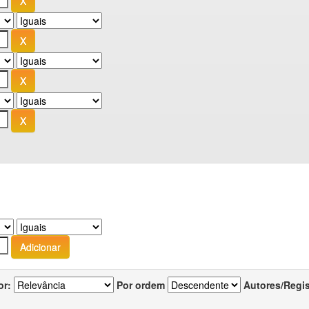
or:
Por ordem
Autores/Regi