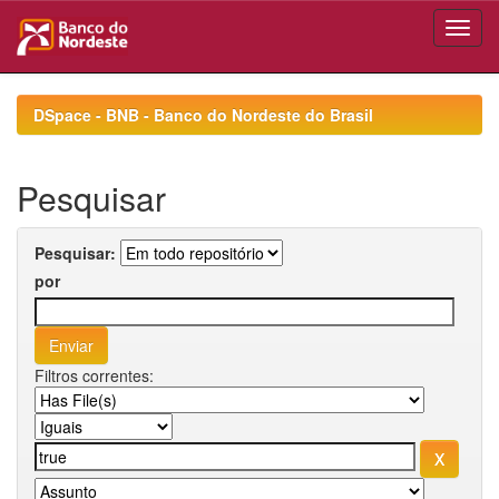
Skip
navigation
DSpace - BNB - Banco do Nordeste do Brasil
Pesquisar
Pesquisar:
por
Filtros correntes: