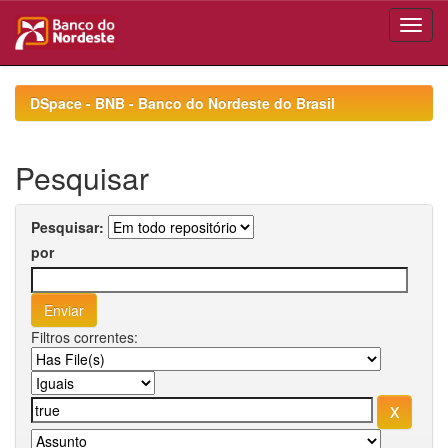
Skip
navigation
DSpace - BNB - Banco do Nordeste do Brasil
Pesquisar
Pesquisar:
por
Filtros correntes: