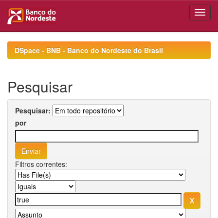
Skip
navigation
DSpace - BNB - Banco do Nordeste do Brasil
Pesquisar
Pesquisar:
por
Filtros correntes: