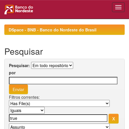
Skip
navigation
DSpace - BNB - Banco do Nordeste do Brasil
Pesquisar
Pesquisar:
por
Filtros correntes: