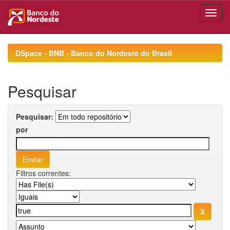
Skip
navigation
DSpace - BNB - Banco do Nordeste do Brasil
Pesquisar
Pesquisar:
por
Filtros correntes: