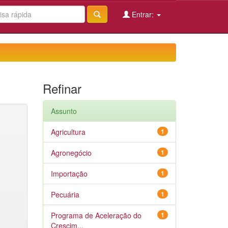
Entrar:
Refinar
Assunto
Agricultura
1
Agronegócio
1
Importação
1
Pecuária
1
Programa de Aceleração do
1
Crescim...