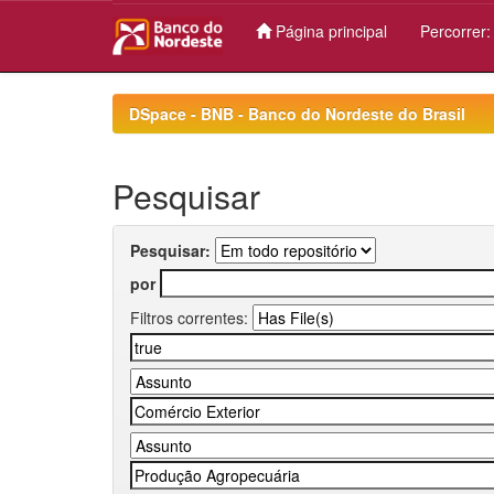
Página principal
Percorrer
Skip
navigation
DSpace - BNB - Banco do Nordeste do Brasil
Pesquisar
Pesquisar:
por
Filtros correntes: