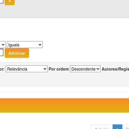
or:
Por ordem
Autores/Regi