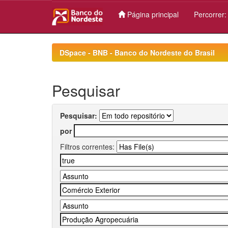
Página principal
Percorrer
Skip
navigation
DSpace - BNB - Banco do Nordeste do Brasil
Pesquisar
Pesquisar:
por
Filtros correntes: