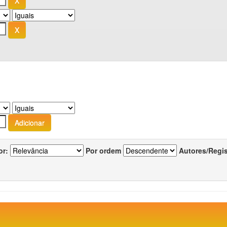
or:
Por ordem
Autores/Regi