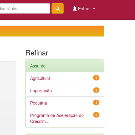
Entrar:
Refinar
Assunto
Agricultura
1
Importação
1
Pecuária
1
Programa de Aceleração do
1
Crescim...