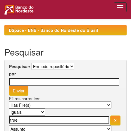
Skip
navigation
DSpace - BNB - Banco do Nordeste do Brasil
Pesquisar
Pesquisar:
por
Filtros correntes: