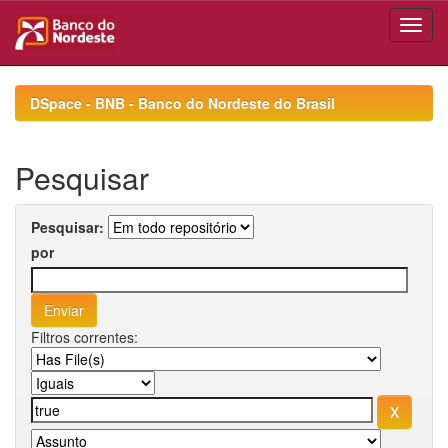
Skip
navigation
DSpace - BNB - Banco do Nordeste do Brasil
Pesquisar
Pesquisar:
por
Filtros correntes: