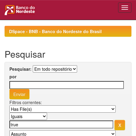
Skip
navigation
DSpace - BNB - Banco do Nordeste do Brasil
Pesquisar
Pesquisar:
por
Filtros correntes: