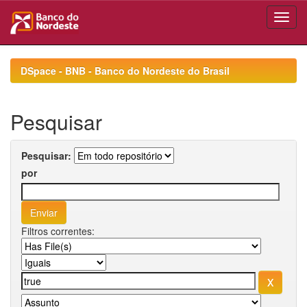
Skip
navigation
DSpace - BNB - Banco do Nordeste do Brasil
Pesquisar
Pesquisar:
por
Filtros correntes: