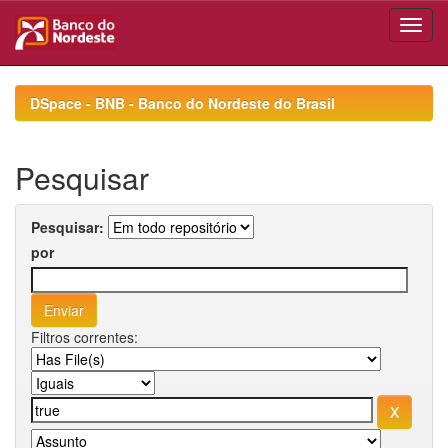
Skip
navigation
DSpace - BNB - Banco do Nordeste do Brasil
Pesquisar
Pesquisar:
por
Filtros correntes: