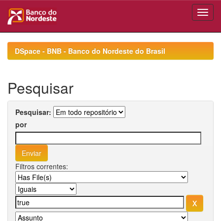
Skip
navigation
DSpace - BNB - Banco do Nordeste do Brasil
Pesquisar
Pesquisar:
por
Filtros correntes: