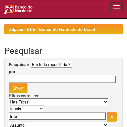
Skip
navigation
DSpace - BNB - Banco do Nordeste do Brasil
Pesquisar
Pesquisar:
por
Filtros correntes: