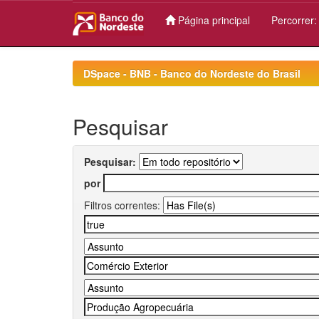
Página principal
Percorrer
Skip
navigation
DSpace - BNB - Banco do Nordeste do Brasil
Pesquisar
Pesquisar:
por
Filtros correntes: