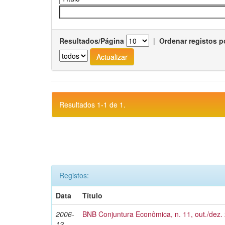
Resultados/Página
|
Ordenar registos p
Resultados 1-1 de 1.
Registos:
Data
Título
2006-
BNB Conjuntura Econômica, n. 11, out./dez.
12