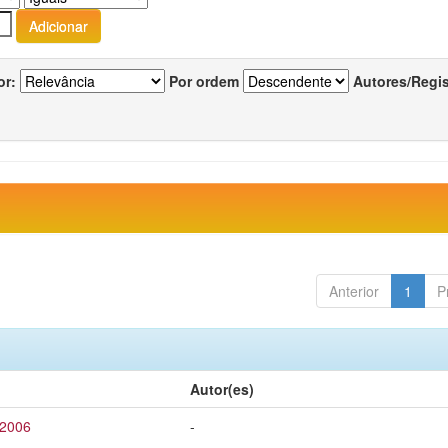
or:
Por ordem
Autores/Regi
Anterior
1
P
Autor(es)
 2006
-