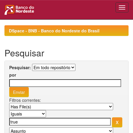
Skip
navigation
DSpace - BNB - Banco do Nordeste do Brasil
Pesquisar
Pesquisar:
por
Filtros correntes: