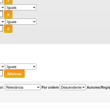
or:
Por ordem
Autores/Regi