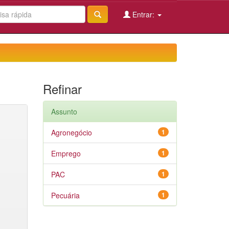
Entrar:
Refinar
Assunto
Agronegócio
1
Emprego
1
PAC
1
Pecuária
1