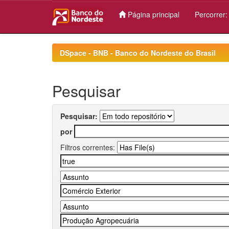
Página principal
Percorrer
Skip
navigation
DSpace - BNB - Banco do Nordeste do Brasil
Pesquisar
Pesquisar:
por
Filtros correntes: