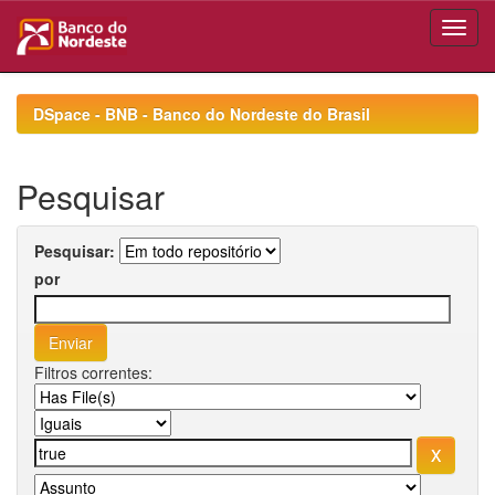
Skip
navigation
DSpace - BNB - Banco do Nordeste do Brasil
Pesquisar
Pesquisar:
por
Filtros correntes: