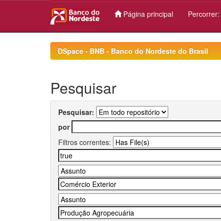
Página principal
Percorrer
Skip
navigation
DSpace - BNB - Banco do Nordeste do Brasil
Pesquisar
Pesquisar:
por
Filtros correntes: