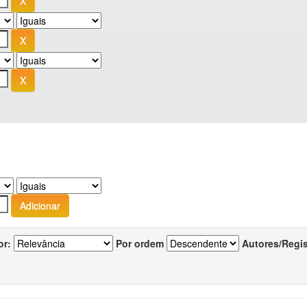
or:
Por ordem
Autores/Regi