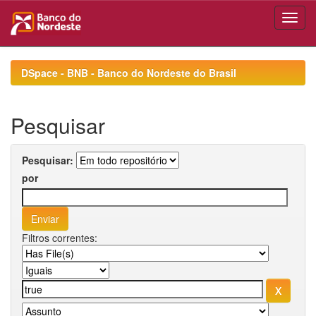
Skip
navigation
DSpace - BNB - Banco do Nordeste do Brasil
Pesquisar
Pesquisar:
por
Filtros correntes: