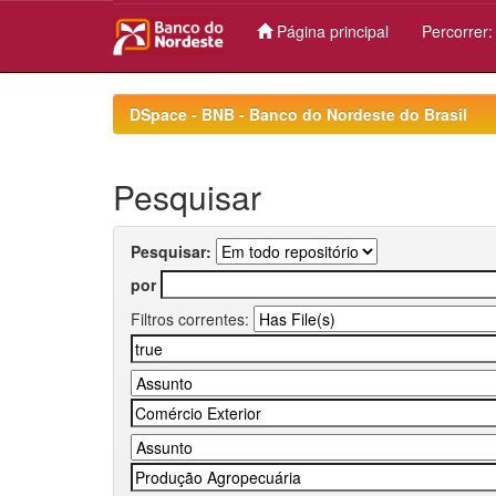
Página principal
Percorrer
Skip
navigation
DSpace - BNB - Banco do Nordeste do Brasil
Pesquisar
Pesquisar:
por
Filtros correntes: