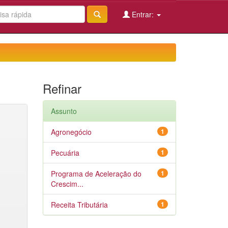
Entrar:
Refinar
Assunto
Agronegócio
1
Pecuária
1
Programa de Aceleração do
1
Crescim...
Receita Tributária
1