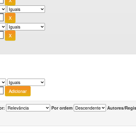
or:
Por ordem
Autores/Regi