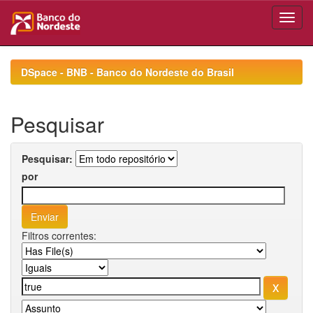
Skip
navigation
DSpace - BNB - Banco do Nordeste do Brasil
Pesquisar
Pesquisar:
por
Filtros correntes: