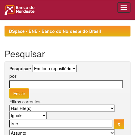
Skip
navigation
DSpace - BNB - Banco do Nordeste do Brasil
Pesquisar
Pesquisar:
por
Filtros correntes: