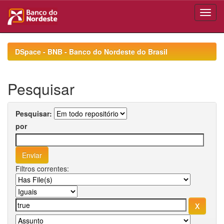
Skip
navigation
DSpace - BNB - Banco do Nordeste do Brasil
Pesquisar
Pesquisar:
por
Filtros correntes: