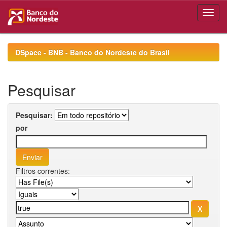
Skip
navigation
DSpace - BNB - Banco do Nordeste do Brasil
Pesquisar
Pesquisar:
por
Filtros correntes: