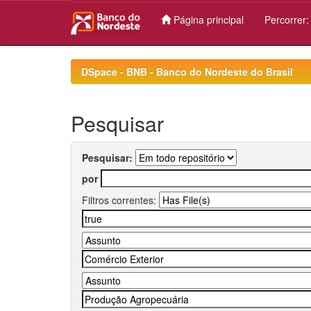
Página principal
Percorrer
Skip
navigation
DSpace - BNB - Banco do Nordeste do Brasil
Pesquisar
Pesquisar:
por
Filtros correntes: