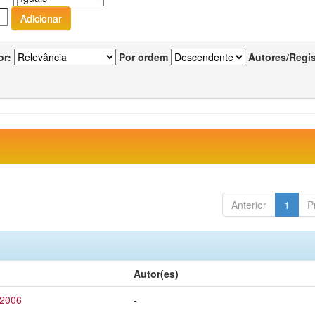
or:
Por ordem
Autores/Regi
Anterior
1
P
Autor(es)
 2006
-