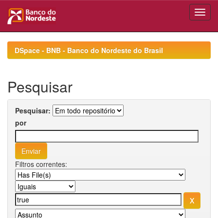
Skip
navigation
DSpace - BNB - Banco do Nordeste do Brasil
Pesquisar
Pesquisar:
por
Filtros correntes: