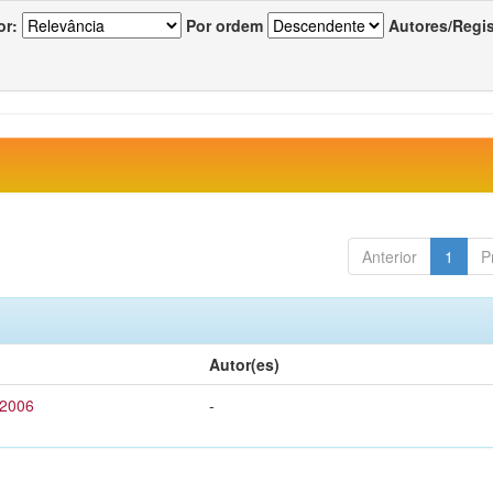
or:
Por ordem
Autores/Regi
Anterior
1
P
Autor(es)
 2006
-