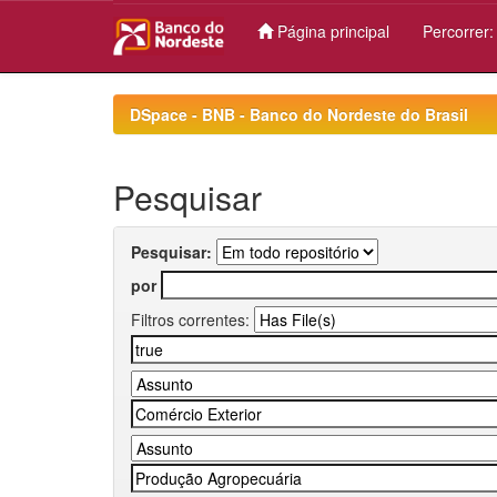
Página principal
Percorrer
Skip
navigation
DSpace - BNB - Banco do Nordeste do Brasil
Pesquisar
Pesquisar:
por
Filtros correntes: