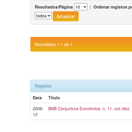
Resultados/Página
|
Ordenar registos p
Resultados 1-1 de 1.
Registos:
Data
Título
2006-
BNB Conjuntura Econômica, n. 11, out./dez.
12