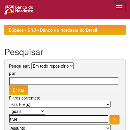
Skip
navigation
DSpace - BNB - Banco do Nordeste do Brasil
Pesquisar
Pesquisar:
por
Filtros correntes: