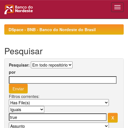
Skip
navigation
DSpace - BNB - Banco do Nordeste do Brasil
Pesquisar
Pesquisar:
por
Filtros correntes: