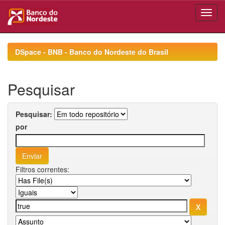
Skip
navigation
DSpace - BNB - Banco do Nordeste do Brasil
Pesquisar
Pesquisar:
por
Filtros correntes: