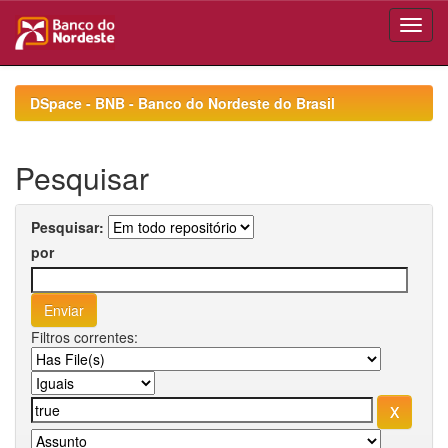
Skip
navigation
DSpace - BNB - Banco do Nordeste do Brasil
Pesquisar
Pesquisar:
por
Filtros correntes: