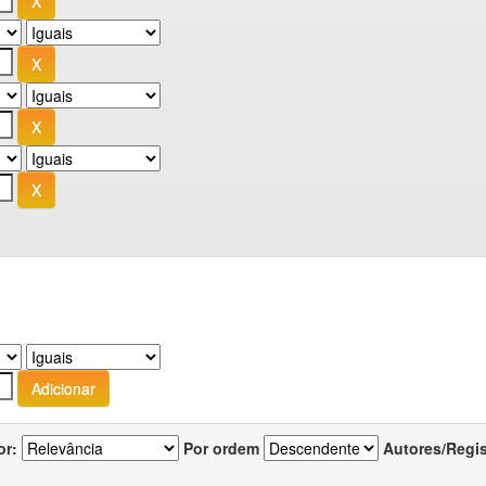
or:
Por ordem
Autores/Regi