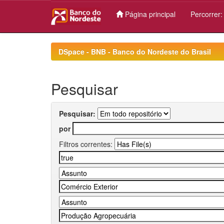
Página principal
Percorrer
Skip
navigation
DSpace - BNB - Banco do Nordeste do Brasil
Pesquisar
Pesquisar:
por
Filtros correntes: