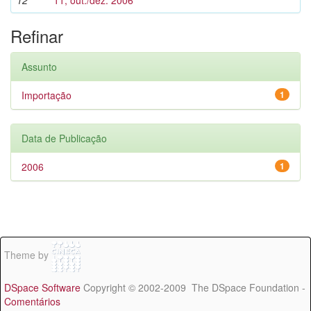
12
11, out./dez. 2006
Refinar
Assunto
Importação
1
Data de Publicação
2006
1
Theme by
DSpace Software
Copyright © 2002-2009 The DSpace Foundation -
Comentários