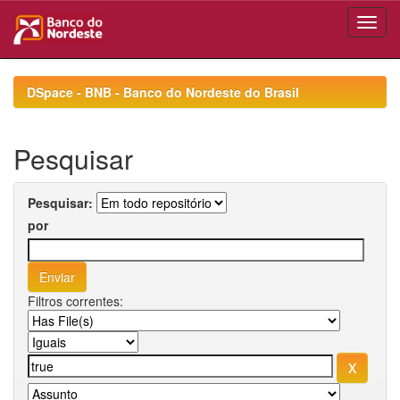
Skip
navigation
DSpace - BNB - Banco do Nordeste do Brasil
Pesquisar
Pesquisar:
por
Filtros correntes: