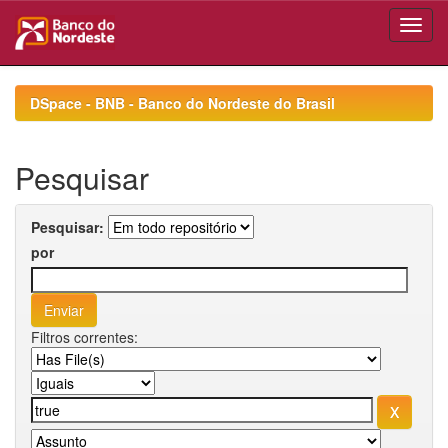
Skip
navigation
DSpace - BNB - Banco do Nordeste do Brasil
Pesquisar
Pesquisar:
por
Filtros correntes: