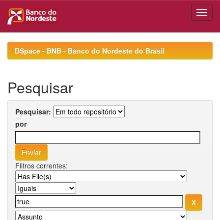
Skip
navigation
DSpace - BNB - Banco do Nordeste do Brasil
Pesquisar
Pesquisar:
por
Filtros correntes: