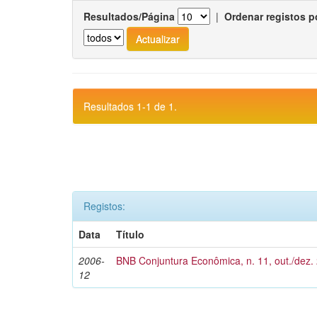
Resultados/Página
|
Ordenar registos p
Resultados 1-1 de 1.
Registos:
Data
Título
2006-
BNB Conjuntura Econômica, n. 11, out./dez.
12