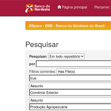
Página principal
Percorrer
Skip
navigation
DSpace - BNB - Banco do Nordeste do Brasil
Pesquisar
Pesquisar:
por
Filtros correntes: