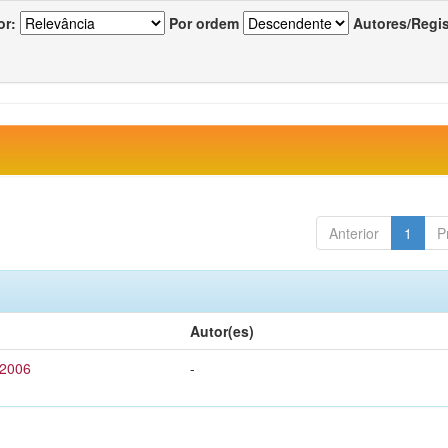
or:
Por ordem
Autores/Regi
Anterior
1
P
Autor(es)
 2006
-