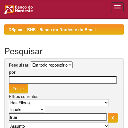
Skip
navigation
DSpace - BNB - Banco do Nordeste do Brasil
Pesquisar
Pesquisar:
por
Filtros correntes: