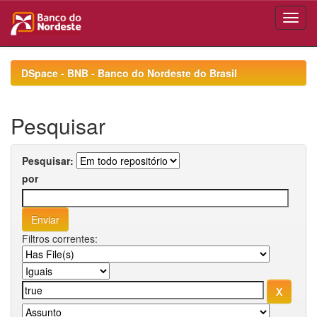
Skip
navigation
DSpace - BNB - Banco do Nordeste do Brasil
Pesquisar
Pesquisar:
por
Filtros correntes: