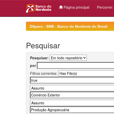
Página principal
Percorrer
Skip
navigation
DSpace - BNB - Banco do Nordeste do Brasil
Pesquisar
Pesquisar:
por
Filtros correntes: