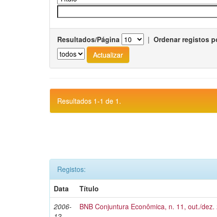
Resultados/Página
|
Ordenar registos p
Resultados 1-1 de 1.
Registos:
Data
Título
2006-
BNB Conjuntura Econômica, n. 11, out./dez.
12