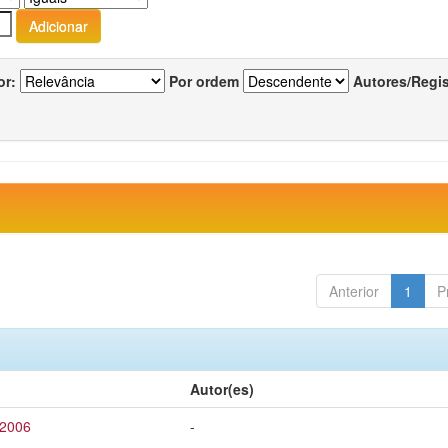
or:
Por ordem
Autores/Regi
Anterior
1
P
Autor(es)
 2006
-