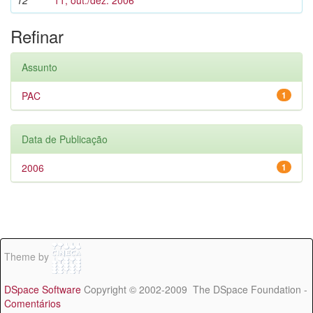
12
11, out./dez. 2006
Refinar
Assunto
PAC
1
Data de Publicação
2006
1
Theme by
DSpace Software
Copyright © 2002-2009 The DSpace Foundation -
Comentários