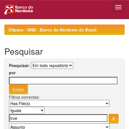
Skip
navigation
DSpace - BNB - Banco do Nordeste do Brasil
Pesquisar
Pesquisar:
por
Filtros correntes: