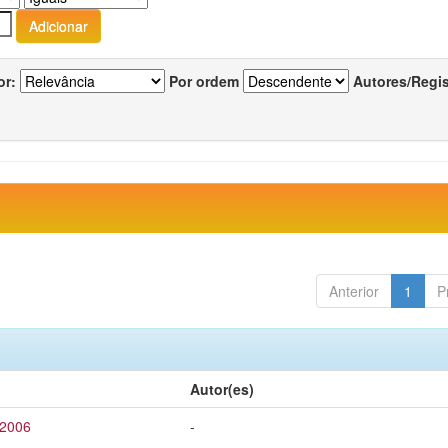
or:
Por ordem
Autores/Regi
Anterior
1
P
Autor(es)
 2006
-