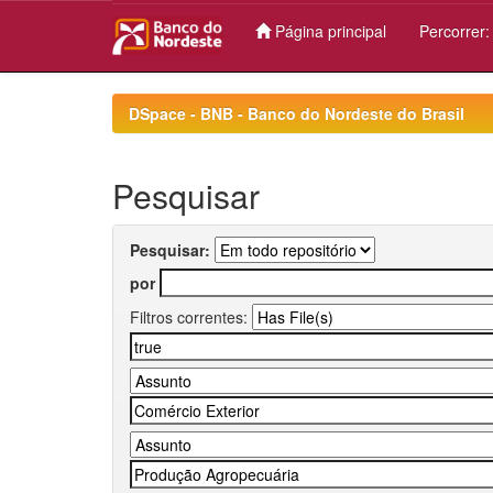
Página principal
Percorrer
Skip
navigation
DSpace - BNB - Banco do Nordeste do Brasil
Pesquisar
Pesquisar:
por
Filtros correntes: