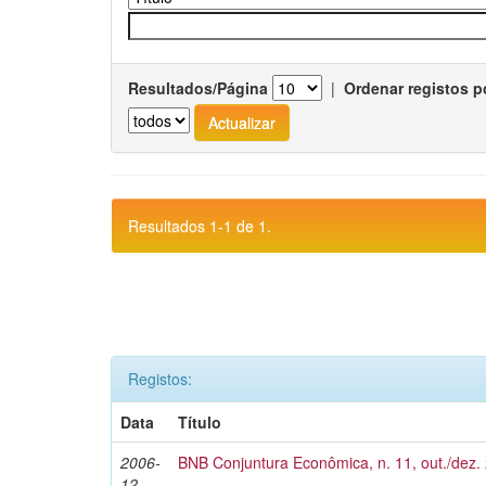
Resultados/Página
|
Ordenar registos p
Resultados 1-1 de 1.
Registos:
Data
Título
2006-
BNB Conjuntura Econômica, n. 11, out./dez.
12