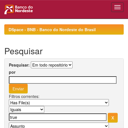
Skip
navigation
DSpace - BNB - Banco do Nordeste do Brasil
Pesquisar
Pesquisar:
por
Filtros correntes: