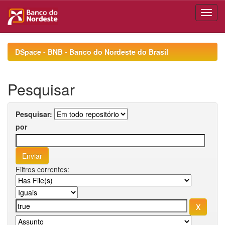
Skip
navigation
DSpace - BNB - Banco do Nordeste do Brasil
Pesquisar
Pesquisar:
por
Filtros correntes: