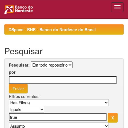
Skip
navigation
DSpace - BNB - Banco do Nordeste do Brasil
Pesquisar
Pesquisar:
por
Filtros correntes: